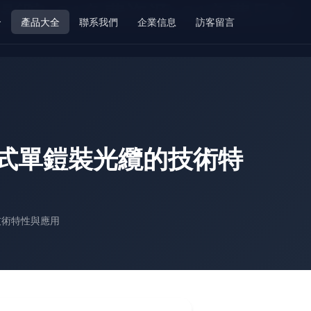
影院-91免费资源-91免费足交
介
產品大全
聯系我們
企業信息
訪客留言
豎管式單鎧裝光纜的技術特
的技術特性與應用