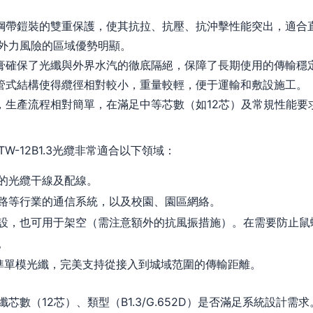
鋼帶鎧裝的雙重保護，使其抗拉、抗壓、抗沖擊性能突出，適合
外力風險的區域優勢明顯。
膏確保了光纖與外界水汽的徹底隔絕，保障了長期使用的傳輸穩
管式結構使得纜徑相對較小，重量較輕，便于運輸和敷設施工。
，生產流程相對簡單，在滿足中等芯數（如12芯）及常規性能要
W-12B1.3光纜非常適合以下領域：
的光纜干線及配線。
路等行業的通信系統，以及校園、園區網絡。
設，也可用于架空（需注意額外的抗風振措施）。在需要防止鼠
。
D標準單模光纖，完美支持從接入到城域范圍的傳輸距離。
芯數（12芯）、類型（B1.3/G.652D）是否滿足系統設計