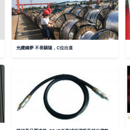
光纜鑄夢 不畏驕陽，C位出道