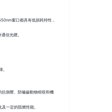
550nm窗口都具有低損耗特性，
室外通信光纜。
障。
的抗側壓、防嚙齒動物啃咬和機
化及一定的阻燃性能。