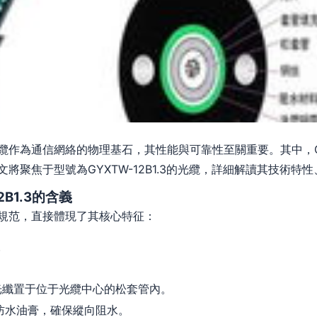
纜作為通信網絡的物理基石，其性能與可靠性至關重要。其中，G
將聚焦于型號為GYXTW-12B1.3的光纜，詳細解讀其技術特
B1.3的含義
規范，直接體現了其核心特征：
。
光纖置于位于光纜中心的松套管內。
防水油膏，確保縱向阻水。