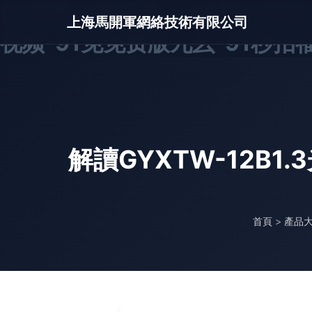
91免费在线观看-91免费在线看
上海馬開軍網絡技術有限公司
视频-91免免费版九幺-91秒拍福
解讀GYXTW-12B
首頁
>
產品