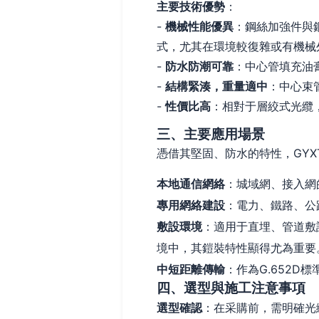
主要技術優勢
：
-
機械性能優異
：鋼絲加強件與
式，尤其在環境較復雜或有機械
-
防水防潮可靠
：中心管填充油
-
結構緊湊，重量適中
：中心束
-
性價比高
：相對于層絞式光纜
三、主要應用場景
憑借其堅固、防水的特性，GYXT
本地通信網絡
：城域網、接入網
專用網絡建設
：電力、鐵路、公
敷設環境
：適用于直埋、管道敷
境中，其鎧裝特性顯得尤為重要
中短距離傳輸
：作為G.652
四、選型與施工注意事項
選型確認
：在采購前，需明確光纖