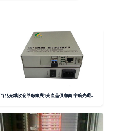
百兆光纖收發器廠家與1光產品供應商 宇航光通科技實力解析