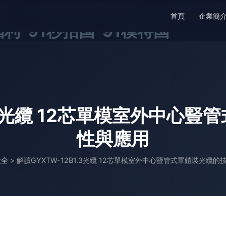
片-91免费在线视频-91免费在线
首頁
企業簡
利-91秒拍国-91模特国
1.3光纜 12芯單模室外中心
性與應用
大全
>
解讀GYXTW-12B1.3光纜 12芯單模室外中心豎管式單鎧裝光纜