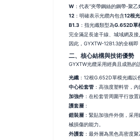
W
：代表“夾帶鋼絲的鋼帶-聚
12
：明確表示光纜內包含
12根
B1.3
：指光纖類型為
G.652D
完全滿足長途干線、城域網及接
因此，GYXTW-12B1.3的
二、核心結構與技術優勢
GYXTW光纜采用經典且成熟
光纖
：12根G.652D單模光
中心松套管
：高強度塑料管，內
加強件
：在松套管周圍平行放置
護套層
：
鎧裝層
：緊貼加強件外側，采用
械損傷的能力。
外護套
：最外層為黑色高密度聚