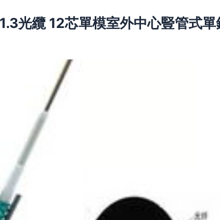
2B1.3光纜 12芯單模室外中心豎管