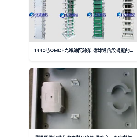
1440芯OMDF光纖總配線架 億雄通信設備廠的高容量光纜解決方案