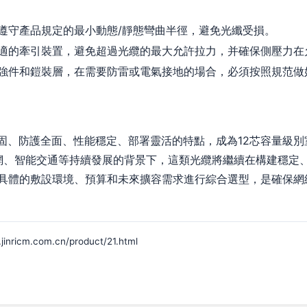
遵守產品規定的最小動態/靜態彎曲半徑，避免光纖受損。
適的牽引裝置，避免超過光纜的最大允許拉力，并確保側壓力在
強件和鎧裝層，在需要防雷或電氣接地的場合，必須按照規范做
其結構堅固、防護全面、性能穩定、部署靈活的特點，成為12芯容量
專網、智能交通等持續發展的背景下，這類光纜將繼續在構建穩定
具體的敷設環境、預算和未來擴容需求進行綜合選型，是確保網
cm.com.cn/product/21.html