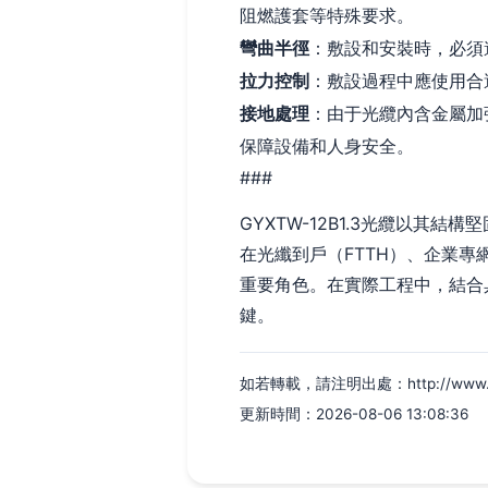
阻燃護套等特殊要求。
彎曲半徑
：敷設和安裝時，必須
拉力控制
：敷設過程中應使用合
接地處理
：由于光纜內含金屬加
保障設備和人身安全。
###
GYXTW-12B1.3光纜以
在光纖到戶（FTTH）、企業
重要角色。在實際工程中，結合
鍵。
如若轉載，請注明出處：http://www.jinri
更新時間：2026-08-06 13:08:36