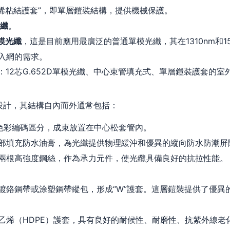
乙烯粘結護套”，即單層鎧裝結構，提供機械保護。
光纖
。
單模光纖
，這是目前應用最廣泛的普通單模光纖，其在1310nm和1
入網的需求。
全稱即：12芯G.652D單模光纖、中心束管填充式、單層鎧裝護套的
的設計，其結構自內而外通常包括：
纖以色彩編碼區分，成束放置在中心松套管內。
部填充防水油膏，為光纖提供物理緩沖和優異的縱向防水防潮屏
兩根高強度鋼絲，作為承力元件，使光纜具備良好的抗拉性能。
鍍鉻鋼帶或涂塑鋼帶縱包，形成“W”護套。這層鎧裝提供了優異
乙烯（HDPE）護套，具有良好的耐候性、耐磨性、抗紫外線老