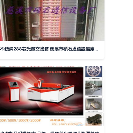
不銹鋼288芯光纜交接箱 慈溪市碩石通信設備廠的高品質選擇