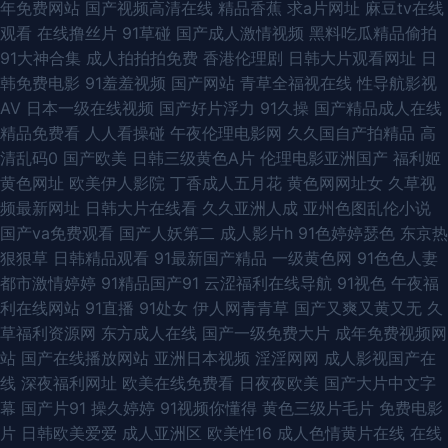
年免费网站
国产视频高清在线
精品香蕉
求a片网址
麻豆tv在线
操逼视频 狼友福利社 91白丝黑丝 91色色五月天色 www91尤物 欧美精品久
观看
在线撸丝片
91草碰
国产成人激情视频
黑料吃瓜精品偷拍
91大神合集
成人拍拍拍免费
香港伦理剧
日韩大片观看网址
日
久 熟女一区二区三区四区 69国产精品久久 91福利偷拍 91视频综合1 92美脚
韩免费电影
91羞羞视频
国产网站
青草全福视在线
性导航影视
AV
日本一级在线视频
国产好片浮力
91久操
国产精品成人在线
视频怎么下载 不卡av小电影 国产线路123 久久九九这里只有精品 深爱激情
精品免费看
人人看操碰
午夜伦理电影网
久久国自产拍精品
高
清乱码0
国产欧美
日韩三级黄色A片
伦理电影亚洲国产
福利姬
综合网91 综合国产一区 91很很爱 91色摸 成人吃瓜资源在线 海角丝袜原创
黄色网址
欧美伊人影院
丁香成人五月花
黄色网网址女
久草视
频最新网址
日韩大片在线看
久久亚洲人成
亚州色图乱伦小说
欧美性爱第二页 日韩色图五月天 抖阴欧美三级 九色91 女同网址 日韩操B 亚
国产va免费观看
国产人妖第二
成人影片h
91色婷婷瑟色
东京热
狠狠草
日韩精品观看
91最新国产精品
一级黄色网
91色色人妻
洲一二区人妻 91pron资源 www成人网址在线 国产精品海角大神 老牛av综
都市激情婷婷
91精品国产91
云涩福利在线导航
91视色
午夜福
利在线网站
91直播
91处女
伊人网青青草
国产又爽又黄又无
久
合资源站 人人操操 91亚洲不用下载 超碰人人妻 国产精品草草草草 九一福利
草福利资源网
东方成人在线
国产一级免费大片
成年免费视频网
站
国产在线播放网站
亚洲日本视频
淫淫网网
成人影视国产在
美女 日韩av写真影视 天堂男人精品 亚洲色情影视在线观看 91操屄91爽o Av
线
深夜福利网址
欧美在线免费看
日夜夜欧美
国产大片中文字
幕
国产片91
操久婷婷
91视频你懂得
黄色三级片毛片
免费电影
午夜蜜桃传媒软件 国产在线青青草 麻豆肏屄六 色情下载 香蕉视频黄 中文一
片
日韩欧美爱爱
成人亚洲区
欧美性16
成人色情黄片在线
在线