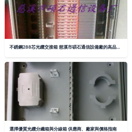
不銹鋼288芯光纜交接箱 慈溪市碩石通信設備廠的高品質選擇
選擇優質光纜分纖箱與分線箱 供應商、廠家與價格指南