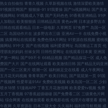
熟女自拍偷拍
青青久视频
久草新视频在线
激情深爱欧美激情
91视频官网国产
狠狠操-91
91我要操
国产ts视频网站
国产美女
视频网站
91视频成人下载
国产无码色色
91香蕉亚洲精品
91伊
人加勒比
欧美狠狠插
日韩精品高清
黄色av网
日本波多野吉衣
日韩在线观看精品
日本一级电影
久草网页
97免费艹
岛国一区
二区
岛国动作片在
波多野吉衣三级
亚洲AV一卡
在线免费小视
频
搞黄网站在线观看
免费色情A片网扯
91资源在线视频
蜜桃视
频网站
91中文
国产在线视频
福利爱爱网址
岛国搬运工首页
伦
理朋友的妈妈
丝袜女同
日韩性爱网址
在线观看日本黄
亚洲国
产第一网站
国产99不卡
66精品视频
国产精品探花一区
成人免
费国产大片
国产在线网址观看
欧美激情日韩
国产精品无码亚洲
国产一区二区黄片
喷潮一区
福利姬足交在线看
成人午夜网址
五月花无码视频
青青草国产
欧美日韩乱
国产屁屁第一页
91国
产视频网
性爱草逼91AV
免费欧美视频
欧美岛国一区二区
少妇
喷水18禁
51漫画APP
丁香五月花激情网
欧美爱爱tv视频
免费
五月丁香视频
97香蕉超级碰碰
国产免费看二区
三级黄色片网
站
综合网黄
在线播放观看
欧美电影在线
伦理片在哪里看
蜜桃
午夜网
久草资源在
日本三级大全
久久福利
福利所导航视频
成