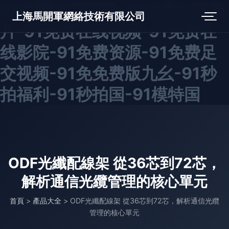
91免费在线观看-91免费在线看
上海馬開軍網絡技術有限公司
片-91免费在线视频-91免费在
线影院-91免费资源-91免费足
交视频-91免免费版九幺-91秒
拍福利-91秒拍国-91模特国
ODF光纖配線架 從36芯到72芯，
解析通信光纜管理的核心單元
首頁
>
產品大全
>
ODF光纖配線架 從36芯到72芯，解析通信光纜
管理的核心單元