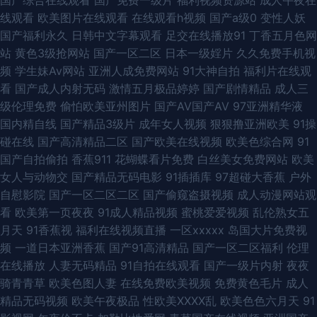
av黄色片 91狼友在线播放 岛国精品在线播放 狼人干综合色网 日韩福利专区
线观看
欧美图片在线观看
在线观看h视频
国产a级0
变性人妖
国产福利永久
日韩中文字幕观看
足交在线播放91
丁香五月色网
午夜理伦三级做爰电影 91大神网站在线观看 色色男人的天堂AV 91刺激在线
站
黄色3级抢网站
国产一区二区
日本一级婬片
久久免费手机视
频
学生妹Av网站
亚洲人成免费网站
91大神自拍
福利片在线观
视频 成人精品国产 51视频 国产一区啪啪 91N视频乱吗免费 91福利社在线 91
看
国产成人内射无码
激情五月极品婷婷
国产剧情精品
成人三
级伦理免费
偷怕欧美亚州图片
国产AV国产AV
97亚洲精华液
国内免费 91看片安装 91香蕉蜜桃 青娱乐青青草99 四虎vA A片色图 爱爱三
国内精自线
国产精品3级片
成年女人视频
狠狠撸亚洲欧美
91操
碰在线
国产高清精品二区
国产欧美在线视频
欧美色综合网
91
级伦理 国产精品久久av 国产视频二区在线观看 精品伊人大香蕉 久久中文天
国产自拍偷拍
香蕉911
花蝴蝶看片免费
白丝美女免费网站
欧美
女人与动物交
国产精品无码电影
91插插库
97超碰大香蕉
户外
堂网 蜜桃性视频免费看 欧美性黄色日韩性 日韩免费乱轮网站 色色热94 日韩
自慰影院
国产一区二区二区
国产偷窥盗摄视频
成人动漫网站观
看
欧美第一页夜夜
91成人精品视频
蜜桃爱爱视频
乱伦熟女五
亚洲综合在线 天堂色色 色色综合网免费观看 影音先锋岛国电影 91夫妻网 91
月天
91香蕉视
福利在线视频直播
一区xxxxx
岛国大片免费视
频
一道日本亚洲香蕉
国产91高清精品
国产一区二区福利
伦理
九色TS丰满伪娘 91中文啦 韩国女主播秋霞 91包操 豆花网站免费看在线看
在线播放
人妻无码精品
91自拍在线观看
国产一级片内射
夜夜
骑青青草
欧美色图人妻
在线免费欧美视频
免费黄色毛片
成人
久草资源日韩精品 免费在线www 美女很黄免费 青娱乐91伦理 欧美蜘蛛
精品无码视频
欧美午夜极品
性欧美ⅩⅩⅩⅩ乱
欧美色色六月天
91