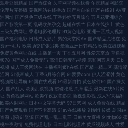
观看亚洲精品
国产热综合
久草网视频在线看
午夜精品网影院
区二区 91国自在线播放 91深候 不卡ab12 国产激情一区 密臀中文字幕 婷婷
伦理片完整版
黄视网站在线播放
国产片自拍
国产在线91
AV亚
洲网址
国产经典三级在线
丁香婷婷五月综合
五月花亚洲综合
五月福利 日韩精品综合网 国产精品一区自拍 老司机剧场 深爱91网 伊人久大
国产影院第一页
乱码欧美孕交
超碰在线艹
日本在线护士
黄色
三级免费网址
香港电影伦理片
91黄色电影
亚洲一区成人视频
av 91黑丝白虎 91视频在线观看视频免费 深夜成人影视 91大香蕉 大香蕉伊
国产福利电影
日韩成人影片
男的天堂网AV
国产精品尤物在
免
费a一毛片
欧美肠交扩张另类
最新亚洲日韩精品
欧美在线视频
人情色 國産AV天美傳媒 日本H祝频 无码视频二区 免费看国产黄的网站 91嫩
免费黄色网址在线
主播第一页
丁香五月网
性爱东京热
草逼视
频78
国产成人免费无码
高清日韩无码视频
宗和网五月天
日b
草黑料吃瓜王 91涩涩大片 国产suv精品二区 美欧黄色网 日韩成人精品久久
视频
成人三级网站在
主播福利姬h在线
国产精一精二区
基情涩
涩网
51漫画成人
丁香5月综合网
91爱爱com
伊人涩涩射
黄色
无码 香蕉av 91大神在线电影观看 91视频观看% AV福利院 91淫库 国产91在
视频网址导航
91国在线观看
91最新自拍
黄色软件91
国产操女
人
国产乱人
欧美乱欲视频
超碰吃瓜
久草涩涩
最新在线A片网
线播 福利姬网址欧美 欧美视频干 亚洲国产欧美日本 91久久擼一二三四 97资
址
黄色视屏网站
欧美午夜寂寞影院
新视觉影视
成人写真福利
欧美内射网址
日本中文字幕无码
97日穴网
成人免费在线
精品
源站在线在线 国产91系列在线播放 老司机剧场 日韩AV自拍 91露出视频 久
国产免费观看
国产不卡高清
91av在线播放
91制作传媒
岛国av
资源
超碰91资源
国产乱一乱二乱三
日韩美女直播
91尤物69
蜜
草麻豆 成人日韩午夜 91综合播放在线 影音先峰va资源 色噜噜资源网 啊V视
桃午夜激情
免费伦理电影
日本电影伦理片
黄瓜视频成人
性爱