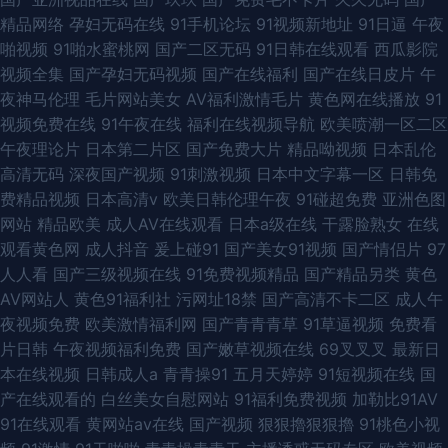
精品网络
孕妇无码在线
91手机论坛
91视频新地址
91日逼
午夜
啪视频
91啪水蜜桃网
国产二区无码
91日韩在线观看
西瓜影院
视频全集
国产孕妇无码视频
国产在线福利
国产在线日皮片
午
夜神马伦理
毛片网站美女
AV福利激情毛片
黄色网在线播放
91
视频免费在线
91午夜在线
福利在线视频导航
欧美喷潮一区二区
午夜理论片
日本第二片区
国产免费大片
精品呦视频
日本乱伦
高清无码
深夜国产视频
91刺激视频
日本中文字幕一区
日韩免
费精品视频
日本高清v
欧美日韩伦理午夜
91碰超免费
亚洲色图
网站
精品欧美
成人AV在线观看
日本a级在线
干露脸熟女
在线
观看黄色网
成人抖音
爰上碰91
国产美女91视频
国产情侣片
97
人人看
国产三级视频在线
91免费视频精品
国产精品另类
黄色
AV网站人
黄色91福利社
污网址18禁
国产高清不卡二区
成人午
夜视频免费
欧美激情福利网
国产青青青草
91草逼视频
免费看
片日韩
午夜视频福利免费
国产嫩草视频在线
69叉叉叉
最新日
本在线视频
日韩成人a
青青操91
五月天婷婷
91短视频在线
国
产在线观看的
白丝美女自慰网站
91福利免费视频
加勒比91AV
91在线观看
黄网站av在线
国产视频
狠狠擼狠狠擼
91桃色小视