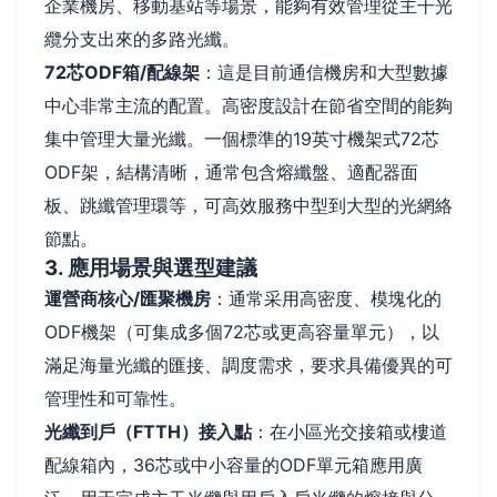
企業機房、移動基站等場景，能夠有效管理從主干光
纜分支出來的多路光纖。
72芯ODF箱/配線架
：這是目前通信機房和大型數據
中心非常主流的配置。高密度設計在節省空間的能夠
集中管理大量光纖。一個標準的19英寸機架式72芯
ODF架，結構清晰，通常包含熔纖盤、適配器面
板、跳纖管理環等，可高效服務中型到大型的光網絡
節點。
3. 應用場景與選型建議
運營商核心/匯聚機房
：通常采用高密度、模塊化的
ODF機架（可集成多個72芯或更高容量單元），以
滿足海量光纖的匯接、調度需求，要求具備優異的可
管理性和可靠性。
光纖到戶（FTTH）接入點
：在小區光交接箱或樓道
配線箱內，36芯或中小容量的ODF單元箱應用廣