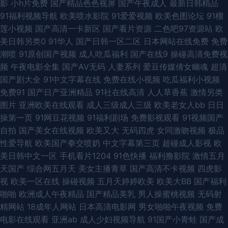
影
小h片免费
国产精品色色视屏
国产午夜成人
最新日韩精品
av 亚洲五月色播综合网 黄色网页版 亚洲性爱第一页 性情AV 91青青碰 91探
91福利视频导航
欧美喷水影院
91爱爱视频
欧美色图论坛
91榴
莲小视频
国产高清一卡新区
国产看片资源
二色吧97资源站
欧
花系列在线 豆花黑料导航 日韩理伦在线 操逼六区 91探花在线 欧美激情24P
美日韩另类0
91华人
国产日韩一区二区
日本网站在线免费
免费
潮喷
91原创国产视频
成人吃瓜福利
国产在线9
操碰高清免费视
91午夜电影院 熟妇人妻精品一区二区 91韩剧网最新韩剧在线看 俺去也com
频
午夜电影全集
国产AV无码
人妻系列
爱豆传媒倩女幽魂
超清
国产剧大全
91中文字幕在线
免费在线小视频
吃瓜福利小视频
国产黑丝91 久草亚洲天堂 91黑料福利网 亚洲先锋av 海角乱军 91婷婷色 天
免费91
国产日产亚洲精品
91社在线高清
人人草香蕉
激情另类
图片
亚洲欧美在线观看
成人三级成人三级
欧美老女人bb
日日
美91 福利成人导航 91制片国产传媒在线看 91啦视频网站 91ncom免费观看
操第一页
91网豆花视频
91福利剧场
免费影视观看
91视频国产
自拍
国产美女在线视频
欧美又大
无码四虎
女同激吻视频
极品
色优优国产精品 国产精品久久精品久久 成人不卡视频免费观看 最新91福利
性爱导航
欧美国产拳交喷奶
中文字幕第三页
超碰成人影视
欧
美日韩中文一区
手机看片1204
91色快播
福利撸影院
激情五月
区 萌白酱肏屄视频 AV日韩黄色网址 a片网站ww 操人妖屁眼 中日肏屄视频
天国产
综合网五月天
美女主播青草
国产高清不卡视频
四虎影
视
欧美一区在线
操碰视频
五月天婷婷欧美
欧美大BB
国产福利
玖玖情色资源 97视频在线激情观看 91国产福利视频 日韩亚洲图色在线 国产
啪啪
欧洲成人午夜精品
国产精品美乳
男人操蜜桃视频
无码射
精网站
18成年人网站
日本高清电影网
男女啪啪午夜视频
免费
精品熟女一区 成人超碰91 91精品观看视频 日韩精品青 豆花AV网站 91大神
电影在线观看
亚洲ab
成人少妇视频导航
91国产小青蛙
国产成