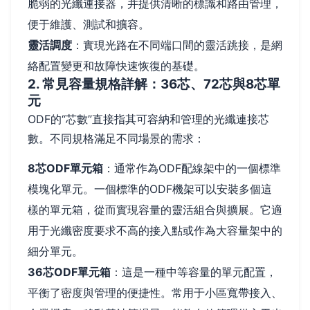
脆弱的光纖連接器，并提供清晰的標識和路由管理，
便于維護、測試和擴容。
靈活調度
：實現光路在不同端口間的靈活跳接，是網
絡配置變更和故障快速恢復的基礎。
2. 常見容量規格詳解：36芯、72芯與8芯單
元
ODF的“芯數”直接指其可容納和管理的光纖連接芯
數。不同規格滿足不同場景的需求：
8芯ODF單元箱
：通常作為ODF配線架中的一個標準
模塊化單元。一個標準的ODF機架可以安裝多個這
樣的單元箱，從而實現容量的靈活組合與擴展。它適
用于光纖密度要求不高的接入點或作為大容量架中的
細分單元。
36芯ODF單元箱
：這是一種中等容量的單元配置，
平衡了密度與管理的便捷性。常用于小區寬帶接入、