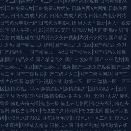
一区二区|av无码一区二区三区|AV无码在线观看
日韩免费av在
线|日韩免费A片|日韩免费A片奶头|日韩免费a片网址|日韩免费
成人|日韩免费成人网页|日韩免费成人网站|日韩免费电影网站|
日韩免费电影无码|日韩免费电影在线
男人天堂最新|男人午夜爱
影院|男人午夜小电影|男同3D无码|男同AV片|男同亚洲av|男同
足交|内地超碰在线|内射美女美妇视频|内射美女网站
国产精品
九九热|国产精品九九视频|国产精品九九在线|国产精品九色91|
国产精品九一|国产精品九一在线|国产精品久|国产精品久操视
频|国产精品久草|国产精品久久
国产三级麻豆|国产三级毛片|国
产三级毛片麻豆|国产三级毛片视频|国产三级免费观看|国产三级
片二区|国产三级片名|国产三级片入口|国产三级片网站|国产三
级片在线看
激情亚洲视频在线|激情一区二区三|激情一区二区三
区|激情影视乱码av|激情影院8|激情影院91|激情影院avv|激情
影院内|激情影院内射|激情影院内射美女
俺也来俺也去AV|俺也
鲁鲁|俺也去俺去啦|俺也去操|俺也去电影网|俺也去福利|俺也去
官网|俺也去官网97|俺也去久久婷婷网|俺也去也网
国模冰冰捆
绑|国模冰冰跑图02|国模冰冰炮交|国模冰冰一区二区|国模冰冰
在线直播|国模成人精品|国模成人网|国模福利炮|国模激情在线