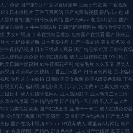
人片免费
国产第9页
中文字幕bt原声
三级日韩欧美
午夜视频
123
日本推理片
丁香五月网站
国产免费看视频
极品成人色
成
人黑料自拍
国产日韩欧美网站
国产无码av
老湿A片影院
国产
精品自拍偷拍
牛牛影院A片
日韩无码视频网站
都市激情变态另
类
男女91视频
字幕在线精品播放
免费国产在线看
国产婷婷五
月天
无码传媒导航
日本电影伦理
国产午夜高清
美女黄色18
亚
洲午夜精品视频
日本三级成人观看
国产精品第12页
日韩午夜场
成人视频高清免费
伦理在线影视
成人三级视频在线
91理论片
欧美日韩性爱福利
av午夜探花福利
精品毛片
久久叉叉
另类人
妖视频
欧美熟妇穴视频
丁香五月V国产
日韩黄色网址
豆花福利
视频
轮理片自拍偷拍
日韩欧美美女视频
欧美A级黄色影院
丁香
影视五月花
福利视频电影久久
污污污污免费
91金典免费
欧美
三级日本
成人在线吃瓜网站
成人岛国影院
成人动漫二区三区
久草在线最新
日韩精品推荐
国产精品一区自拍
男人天堂
a片
123
另类视频欧美
国产在线直播
亚洲卡一卡二
成人在线免费看
黄
操操无码视频
国产高清第一页
91国产在线播放
国产女人夜
夜做
国产在线小视频
91com
91豆花成人
哪里有A片网址
精产
国品
香蕉视频国产精品
91九色福利
成人国产无线视
欧美日韩