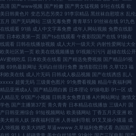
高清
国产www视频
国产粉嫩
国产男女猛视频
91社在线看
欧
美日韩黄色片
变态另态另类2
91李宗精品
黑丝袜自慰喷水
乱伦
五月
国产无码网站
三级无毒免费
青青草51
91丝袜在线
91九色
在线观看
91插
成人中文字幕免费
成年人网站视频
免费在线影
院
日本欧美第一页
国产ts在线观看
午夜影院国产在线
91操在
线观看
日韩在线播放视频
成人大片一级天天
内射性爱网址大全
欧美社区第一页
欧美在线视频播放
91视频污污污
超碰在线公开
AV蜜桃吃瓜
日本欧美在线看
国产精选免费视频
国产精品91视
频
69热最新网址
无码白丝强行免费
激情影院日韩
久草123
福
利欧美在线
成人片无码
日韩成人极品视频
国产在线诱惑
乱人
xxxxx
超黄无码
三级黄色图片
91免费看视频
精品午夜福利网
精品亚洲成a人
国产精品萌白酱
日本理论
91操电影
91一区
成
人精品无
91国产小视频
日韩美女免费直播
A片网站网址
激情文
学色
国产主播第37页
青久青青
日本精品在线播放
三级A片
国
产日韩亚洲综合
91短视频网站
欧美骚网站
丁香五月天亚洲
欧
美大粗吊人妖
深夜福利亚洲
人兽福利导航
91叉叉操小骚逼
成
人18视频
欧美大鸡吧
草逼wwww
久草福利免费试看
岛国国产
在线
91人人超碰青青
美女白丝18禁
91肏比
国产三区电影
国产