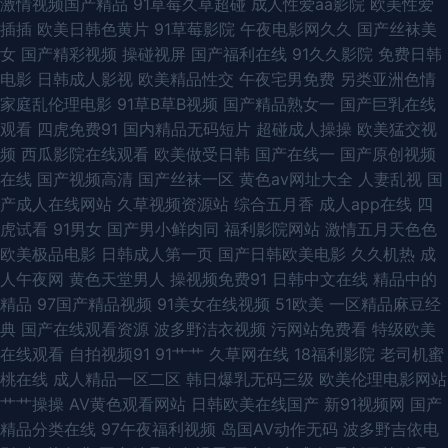
激情视频国产精品
91草莓久草超碰
成人性爱aa影院
欧美性爱
福利社伊人 国厂av在线 国产午夜网站在线观看 免费国产视频 伊人网管网 影
插插
欧美日韩色黄片
91草莓影院
午夜电影网久久
国产丝袜美
女
国产精彩视频
操碰视屏
国产福利在线
91久久影院
免费日韩
音先锋在线波多 69久久j欧美 91社精品 91污秽版 91伊人网在线 97资源美女
电影
日韩成人影视
欧美精品性交
午夜宅男免费
另类亚洲色情
家庭乱伦理电影
91草B草B视频
国产精品熟女一
国产巨乳在线
总站 95热艹 东方av天堂 国产91在线视频 国产白丝久久 黄色网址home 精品
观看
四虎免费91
国内精品无码短片
超碰成人操操
欧美猛交视
频
西瓜影院在线观看
欧美做受日韩
国产在线一
国产原创视频
无码a∨福利网 欧美黄sss 日韩潮吹视频 色婷婷软件下载 五月婷婷六月香 91
在线
国产视频高清
国产丝袜一区
黄色av网址大全
人妻乱视
国
产成人在线网站
久草视频资源站
综合五月香
成人app在线
四
超在碰 91极品在线 婷婷av福利 亚洲av高清在线观看 中文字幕日韩123区 91
虎试看
91男女
国产男小鲜肉同
福利影院网站
激情五月天色色
欧美极品电影
日韩成人第一页
国产日韩欧美电影
久久机热
成
黄色看片 91免费处女免费观看 91丝袜爱搞搞 91香蕉传媒 爱爱片欧美三级 大
人午夜网
黄色天堂男人
操视频免费91
日韩中文在线
精品中的
精品
97国产精品视频
91美女在线视频
51欧美
一区精品麻豆经
香蕉999热视频 福利秒拍91 国产第23页 久久国产伊人网 欧美激情综合素质
典
国产在线观看资源
波多野洁衣视频
污网站免费看
特级欧美
在线观看
自拍视频91
91艹艹
久草网在线
18福利影院
老司机蜜
人人摸人人色 日朝大片 日韩网址在线 亚洲色情欧美另类 91福利专区 91丝袜
桃在线
成人精品一区二区
韩日爆乳无码三级
欧美伦理电影网站
艹艹操操
AV黄色观看网站
日韩欧美在线国产
新91视频网
国产
在线 91资源总站 东方AV免费网 黑丝性爱色图 精品久久COM 男女男女女女
精品分类在线
97午夜福利视频
岛国AV动作无码
波多野吉依电