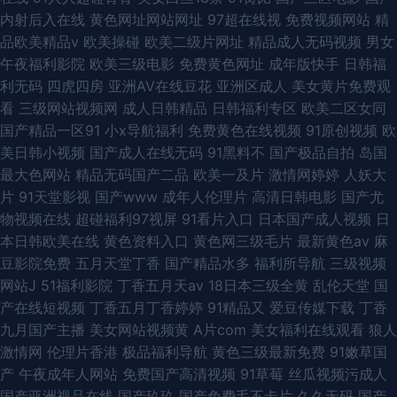
内射后入在线
黄色网址网站网址
97超在线视
免费视频网站
精
品欧美精品v
欧美操碰
欧美二级片网址
精品成人无码视频
男女
午夜福利影院
欧美三级电影
免费黄色网址
成年版快手
日韩福
利无码
四虎四房
亚洲AV在线豆花
亚洲区成人
美女黄片免费观
看
三级网站视频网
成人日韩精品
日韩福利专区
欧美二区女同
国产精品一区91
小x导航福利
免费黄色在线视频
91原创视频
欧
美日韩小视频
国产成人在线无码
91黑料不
国产极品自拍
岛国
最大色网站
精品无码国产二品
欧美一及片
激情网婷婷
人妖大
片
91天堂影视
国产www
成年人伦理片
高清日韩电影
国产尤
物视频在线
超碰福利97视屏
91看片入口
日本国产成人视频
日
本日韩欧美在线
黄色资料入口
黄色网三级毛片
最新黄色av
麻
豆影院免费
五月天堂丁香
国产精品水多
福利所导航
三级视频
网站J
51福利影院
丁香五月天av
18日本三级全黄
乱伦天堂
国
产在线短视频
丁香五月丁香婷婷
91精品又
爱豆传媒下载
丁香
九月国产主播
美女网站视频黄
A片com
美女福利在线观看
狼人
激情网
伦理片香港
极品福利导航
黄色三级最新免费
91嫩草国
产
午夜成年人网站
免费国产高清视频
91草莓
丝瓜视频污成人
国产亚洲视品在线
国产玖玖
国产免费毛不卡片
久久无码
国产