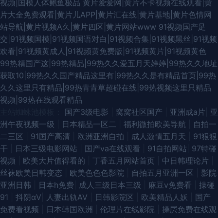
视频|国模人体鲍鱼极品
黄片爱爱网|黄片不卡视频在线观看|黄
片大全免费观看|黄片儿APP|黄片汇在线|黄片基地|黄片色情网
站导航|黄片视频A久|黄片四区|黄片网站www
91视频国产足
交|91视频国模|91视频国语对白|91视频合集|91视频黑丝|91视频
欢看|91视频黄成人|91视频黄免费版|91视频黄片|91视频黄色
99热精国产这|99热精品|99热久久爱五月天婷婷|99热久久地址
获取10|99热久久国产精品这里有|99热久久是有精品首页|99热
久久这里只有精品|99热青青草超碰在线|99热视频这里只精品
视频|99热在线观看精品
主站蜘蛛池模板：
国产3级电影
|
窝窝社区国产
|
亚洲成a片
|
亚
洲午夜视频一级
|
日本精品一区二
|
福利微拍欧美导航
|
自拍一
二三区
|
91国产高清
|
欧洲亚洲自拍
|
成人激情五月天
|
91狠狠
干
|
日本三级电影网站
|
国产va在线观看
|
91自拍网站
|
97特碰
视频
|
欧美大片值得看的
|
丁香五月网站首页
|
中日韩理论片
|
丝袜欧美日韩变态
|
欧美色色色影院
|
自拍五月亚洲一区
|
影院
亚洲日韩
|
日本h免费
|
成人三级日本三级
|
麻豆v免费看
|
操碰
91
|
抖阴αV
|
人妻出轨AV
|
日韩影院区
|
欧美精品人妖
|
国产
免费看视频
|
日本韩国欧洲
|
伦理片在线影院
|
操屄免费在线观