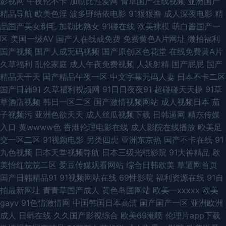
影视网
午夜伦不卡
加勒比性爱网
青草国产在线视频
亚洲国产
BDsm捆虐 中文字暮人妻一区二区 在线视频资源网站 91不用下裁免费看 91
精品导航
欧美色淫
波多野结依电影
91狠狠撸
成人深夜电影
精
品国产美女剃毛
加勒比熟女
91碰在线
欧美裸模
萌白酱国产一
超碰九色 91豆花网页在线看 91国产微拍 后入巨乳 亚洲涩色在线 久草韩日
区
美国一级AV
国产人在线成免费
免费黄色A片网址
微拍福利
国产视频
国产人成无码视频
国产原创区色花堂
在线免费黄A片
WWW 欧美亚洲在线 殴美性生活 日韩青青草 日韩精品国伦在线播放 色情仓
久草福利
乱伦家庭
成人午夜免费视频
人妖射精
国产屁屁
国产
精品天干天
国产精品午夜一区
中文字幕无码人妻
日本不卡二区
库 色蜜桃臀部 日韩综合网址 深夜成人AV福利 91伊人综合在线 伊人艹91 日
国产日韩91
久草福利视频网
91日日夜夜91
超碰碰天天操
91草
草酒店视频
韩日一区二区
国产激情视频网站
成人视频日本
茄
韩欧美一级 东京热久久 四虎性爱av 五月天婷婷小说网站 在线91VA视频 在
子视频污
亚洲色欲天天
成人丝瓜视频下载
日韩逼网
精东传媒
入口
黄wwww色
香港伦理电影在线
成人影院在线播放
欧美足
线免费观看AV 91强奸 91社区在线观看 91丝袜网站 91偷拍视频99 91洮色国
交一区二区
91视频电影
另类四虎
亚洲东京热
国产不卡在线
91
九色视频
日本天堂视频导航
日本三级光棍影院
91大神精品
欧
产在线观看免费 超碰碰av导航 国i视频 国产激情一区 国产91AV福利 国产黄
美怡红院院二区
爱豆传媒观看网站
综合日韩欧美
草逼网首页
国产日韩精品91
91视频网站在线
69性影院
福利资源在线
91自
色香蕉 国产精品一区不卡 男人色情天堂 91国产福利视频 欧美性五月天 91社
拍最新网址
青青草国产成人
黄色岛国网站
欧美一xxxxx
欧美
gayv
91色情激情网
中国韩国日本高清
国产国产一区
亚洲欧洲
区免费入口 91午夜视频 99久久婷婷国产 浮力影院限制级 丁香五月最新地址
成人
日韩在线
久久国产影视综合
欧美69潮喷
伦理片app下载