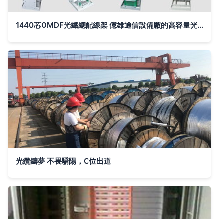
1440芯OMDF光纖總配線架 億雄通信設備廠的高容量光纜解決方案
光纜鑄夢 不畏驕陽，C位出道