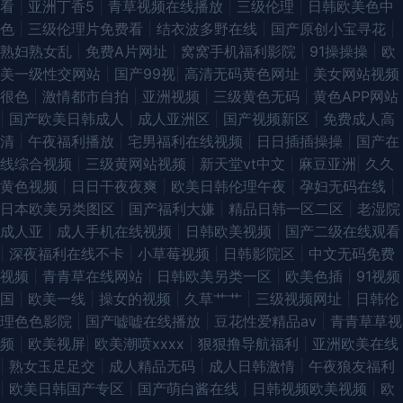
看
|
亚洲丁香5
|
青草视频在线播放
|
三级伦理
|
日韩欧美色中
色
|
三级伦理片免费看
|
结衣波多野在线
|
国产原创小宝寻花
|
熟妇熟女乱
|
免费A片网址
|
窝窝手机福利影院
|
91操操操
|
欧
美一级性交网站
|
国产99视
|
高清无码黄色网址
|
美女网站视频
很色
|
激情都市自拍
|
亚洲视频
|
三级黄色无码
|
黄色APP网站
|
国产欧美日韩成人
|
成人亚洲区
|
国产视频新区
|
免费成人高
清
|
午夜福利播放
|
宅男福利在线视频
|
日日插插操操
|
国产在
线综合视频
|
三级黄网站视频
|
新天堂vt中文
|
麻豆亚洲
|
久久
黄色视频
|
日日干夜夜爽
|
欧美日韩伦理午夜
|
孕妇无码在线
|
日本欧美另类图区
|
国产福利大嫌
|
精品日韩一区二区
|
老湿院
成人亚
|
成人手机在线视频
|
日韩欧美视频
|
国产二级在线观看
|
深夜福利在线不卡
|
小草莓视频
|
日韩影院区
|
中文无码免费
视频
|
青青草在线网站
|
日韩欧美另类一区
|
欧美色插
|
91视频
国
|
欧美一线
|
操女的视频
|
久草艹艹
|
三级视频网址
|
日韩伦
理色色影院
|
国产嘘嘘在线播放
|
豆花性爱精品av
|
青青草草视
频
|
欧美视屏
|
欧美潮喷xxxx
|
狠狠撸导航福利
|
亚洲欧美在线
|
熟女玉足足交
|
成人精品无码
|
成人日韩激情
|
午夜狼友福利
|
欧美日韩国产专区
|
国产萌白酱在线
|
日韩视频欧美视频
|
欧