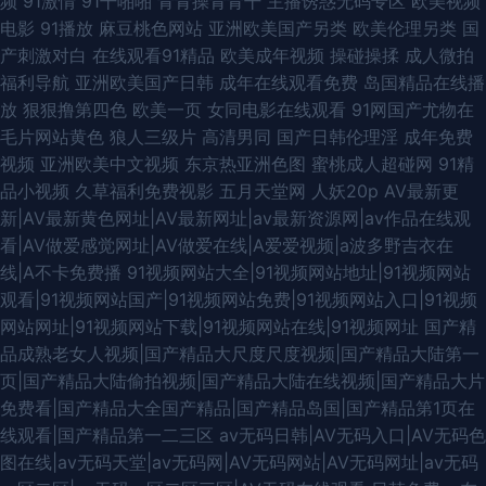
频
91激情
91干啪啪
青青操青青干
主播诱惑无码专区
欧美视频
电影
91播放
麻豆桃色网站
亚洲欧美国产另类
欧美伦理另类
国
产刺激对白
在线观看91精品
欧美成年视频
操碰操揉
成人微拍
福利导航
亚洲欧美国产日韩
成年在线观看免费
岛国精品在线播
放
狠狠撸第四色
欧美一页
女同电影在线观看
91网国产尤物在
毛片网站黄色
狼人三级片
高清男同
国产日韩伦理淫
成年免费
视频
亚洲欧美中文视频
东京热亚洲色图
蜜桃成人超碰网
91精
品小视频
久草福利免费视影
五月天堂网
人妖20p
AV最新更
新|AV最新黄色网址|AV最新网址|av最新资源网|av作品在线观
看|AV做爱感觉网址|AV做爱在线|A爱爱视频|a波多野吉衣在
线|A不卡免费播
91视频网站大全|91视频网站地址|91视频网站
观看|91视频网站国产|91视频网站免费|91视频网站入口|91视频
网站网址|91视频网站下载|91视频网站在线|91视频网址
国产精
品成熟老女人视频|国产精品大尺度尺度视频|国产精品大陆第一
页|国产精品大陆偷拍视频|国产精品大陆在线视频|国产精品大片
免费看|国产精品大全国产精品|国产精品岛国|国产精品第1页在
线观看|国产精品第一二三区
av无码日韩|AV无码入口|AV无码色
图在线|av无码天堂|av无码网|AV无码网站|AV无码网址|av无码