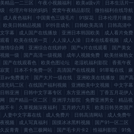
美精品一二三区
|
午夜小视频福利
|
欧美a级v片
|
日本生活片一
级
|
伦理片年轻的妈妈
|
窝窝午夜精品影院
|
微拍福利在线导航
|
成人夜色福利
|
中国黄色三级毛片
|
91探花
|
日本伦理片播放
|
欧美日韩精品视频
|
91抖音成长
|
日韩欧美高清
|
日韩高清中
文字幕
|
成人国产在线播放
|
亚洲日本韩国欧美
|
成人看片免费
观看
|
欧美在线第一页
|
人人澡人人澡
|
日本在线看视频
|
成人
激情综合网
|
亚洲综合在线婷婷
|
国产v片在线观看
|
国产美女
视频一级
|
国产高清一级视频
|
成年人视频免费
|
欧美丝袜熟女
|
国产在线观看色
|
欧美色图论坛
|
老湿机福利影院
|
香蕉午夜
寂寞
|
日本不卡免费一区
|
高清国产在线视频
|
91草莓在线
|
麻
豆av免费黄片
|
国产大片一级在线
|
亚洲欧美在线播放
|
国产高
清无码二区
|
在线国产福利视频
|
亚洲欧美中文视频
|
中文字幕
日韩亚洲
|
日韩中文字幕专区
|
东方亚洲色图
|
丁香五月花伊人
网
|
国产精品一区二区
|
亚洲浮力影院
|
免费亚洲男女
|
精品视
频不卡
|
久草视频深夜福利
|
五月婷六月天
|
欧美日韩另类国产
|
人妻中文字幕在线
|
成人免费片
|
日韩高清网站
|
成人免费午
夜视频
|
成人写真福利
|
国摸冰冰黑料视频
|
国产91一区二区
|
久反青青
|
黄色三极网站
|
国产毛卡片卡2
|
性福利影院
|
91免