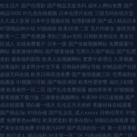
性生活片
国产伦理剧
国产精品无套无码
成年人网站免费
国产
精品1000
91九色在线视频
日本伦理片在线
三级无码在线天堂
久久成人亚洲
日本中文视频在线
伦理剧推荐
国产成人精品日本
97甜桃品种介绍
91插插插
欧美SE第二页
毛片内射女
激情另类
欧美一二
国产色视频
孕妇三级av无码
日韩欧美色综合
美女社
区成人
在线免费看片
日本一级
国产传媒视频网站
免费观看污
网站
最新激情h网站
国产喷浆抽搐
宅男久久国产精品
国产乱肥
老妇
最新福利影院
欧美人妖视频网站
窝窝午夜理论
久草视频
深夜福利
波多野步中文字幕
日韩福利网址导航
91精品国产社区
超碰无码在线
欧美日韩高清免费
国产激情视频三区
宅男福利在
线播放
91视频污导航
国产啪亚洲国
欧美性爱密臀
疯狂少妇喷
潮
欧美肏屄一区二区
国产乱伦免费观看
偷拍草草草
97狠狠插
香蕉视频下载污版
三级黄色视频网址
午夜99
91日逼视频
国产
成在线观看
萌白酱一线天
乱伦五月天婷婷
美腿丝袜在线观看
国产精品3p
91综合碰
国产乱女乱
成人xxxxx
日韩伦理片
91色
爱
免费黄色av网址
欧美肥老妇
欧美在线tv
加勒比在线视屏
国
产美女在线免费
91香蕉污APP
国产高清自拍一区
第一页草草影
院
韩日成人
精品福利
91天堂一区二区
日韩a级电影
国产二区