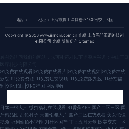
電話：-
地址：上海市寶山區寶楊路1800號2、3幢
Copyright © 2026
www.jinricm.com.cn
光纜
上海馬開軍網絡技術
有限公司
光纜
版權所有
Sitemap
感谢您访问我们的网站，您可能还对以下资源感兴趣：中山干回
医疗科技有限公司
91免费在线观看|91免费在线看片|91免费在线视频|91免费在线
影院|91免费资源|91免费足交视频|91免免费版九幺|91秒拍福
利|91秒拍国|91模特国
网站地图
91桃色国产探花 欧美亚成人网 久草色在线91 91国产高清视频 国产精品
日本一级大片
微拍福利在线观看
91香蕉APP
国产二区三区
国
产精品性
乱伦种子
美国伦理大片
国产二区在线观看
美女伦理
www 四虎成人av 91福利社红杏 AV无吗在线 日韩特黄A片 91素人在线播放
视频
福利偷拍小视频
91社区国产
丁香五月天堂
欧美变态一区
国产综合在线观看
国产免费一级片
福利视频资源站
成人午夜在