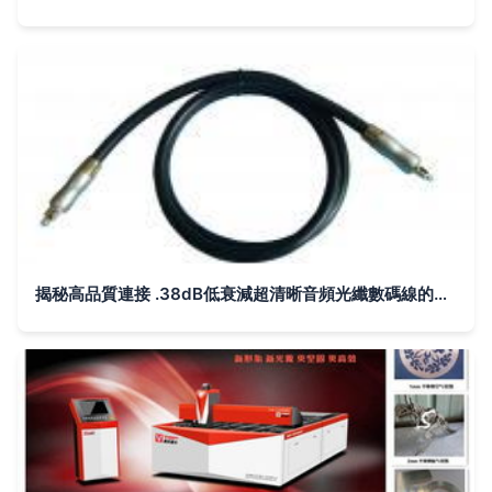
揭秘高品質連接 .38dB低衰減超清晰音頻光纖數碼線的專業制造與質量保證