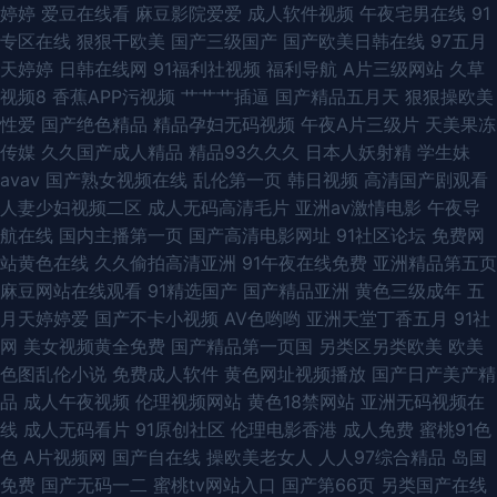
婷婷
爱豆在线看
麻豆影院爱爱
成人软件视频
午夜宅男在线
91
频在线免费 精品东方av正在进入 午夜无码精品福利 91看片免费看 超碰人人
专区在线
狠狠干欧美
国产三级国产
国产欧美日韩在线
97五月
天婷婷
日韩在线网
91福利社视频
福利导航
A片三级网站
久草
草尻屁 韩国青草无码 亚州欧美成人小说网 91啦九色绿帽 波多野吉衣家庭教
视频8
香蕉APP污视频
艹艹艹插逼
国产精品五月天
狠狠操欧美
性爱
国产绝色精品
精品孕妇无码视频
午夜A片三级片
天美果冻
师 国产亚洲日本欧美 蜜桃麻豆 三级黄色日叉视频 在线免费观看AV 91清清视
传媒
久久国产成人精品
精品93久久久
日本人妖射精
学生妹
avav
国产熟女视频在线
乱伦第一页
韩日视频
高清国产剧观看
频 国产欧美成人精品综合 美女夜色黄 天堂男人精品 国产精品久久欠 精品视
人妻少妇视频二区
成人无码高清毛片
亚洲av激情电影
午夜导
航在线
国内主播第一页
国产高清电影网址
91社区论坛
免费网
频91福利 免费男女午男女网址
站黄色在线
久久偷拍高清亚洲
91午夜在线免费
亚洲精品第五页
麻豆网站在线观看
91精选国产
国产精品亚洲
黄色三级成年
五
月天婷婷爱
国产不卡小视频
AV色哟哟
亚洲天堂丁香五月
91社
网
美女视频黄全免费
国产精品第一页国
另类区另类欧美
欧美
色图乱伦小说
免费成人软件
黄色网址视频播放
国产日产美产精
品
成人午夜视频
伦理视频网站
黄色18禁网站
亚洲无码视频在
线
成人无码看片
91原创社区
伦理电影香港
成人免费
蜜桃91色
色
A片视频网
国产自在线
操欧美老女人
人人97综合精品
岛国
免费
国产无码一二
蜜桃tv网站入口
国产第66页
另类国产在线